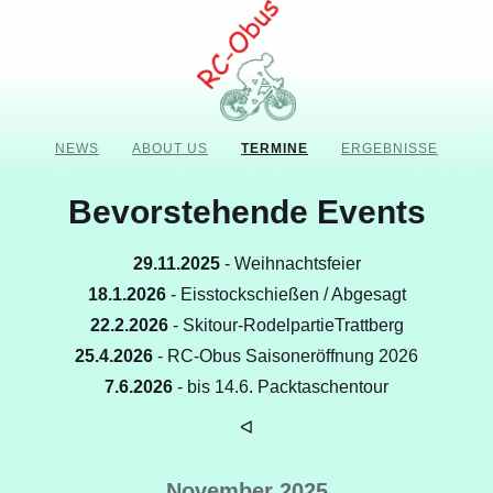
NEWS
ABOUT US
TERMINE
ERGEBNISSE
Bevorstehende Events
29.11.2025
- Weihnachtsfeier
18.1.2026
- Eisstockschießen / Abgesagt
22.2.2026
- Skitour-RodelpartieTrattberg
25.4.2026
- RC-Obus Saisoneröffnung 2026
7.6.2026
- bis 14.6. Packtaschentour
ᐊ
November 2025