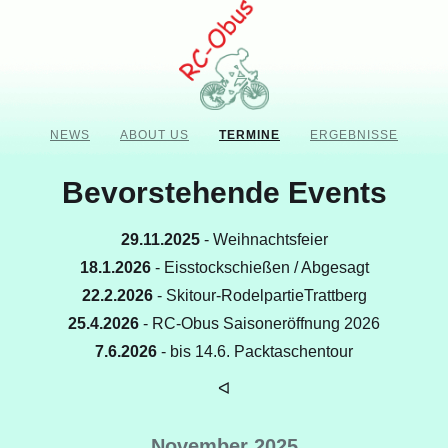
NEWS
ABOUT US
TERMINE
ERGEBNISSE
Bevorstehende Events
29.11.2025
- Weihnachtsfeier
18.1.2026
- Eisstockschießen / Abgesagt
22.2.2026
- Skitour-RodelpartieTrattberg
25.4.2026
- RC-Obus Saisoneröffnung 2026
7.6.2026
- bis 14.6. Packtaschentour
ᐊ
November 2025