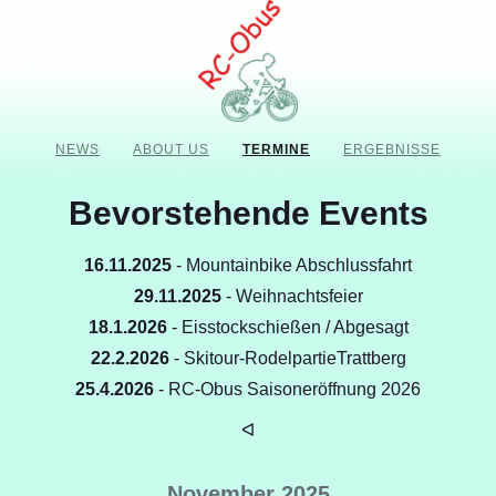
NEWS
ABOUT US
TERMINE
ERGEBNISSE
Bevorstehende Events
16.11.2025
- Mountainbike Abschlussfahrt
29.11.2025
- Weihnachtsfeier
18.1.2026
- Eisstockschießen / Abgesagt
22.2.2026
- Skitour-RodelpartieTrattberg
25.4.2026
- RC-Obus Saisoneröffnung 2026
ᐊ
November 2025